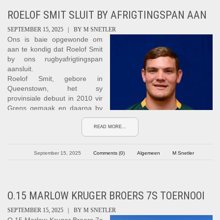
ROELOF SMIT SLUIT BY AFRIGTINGSPAN AAN
SEPTEMBER 15, 2025 |
BY
M SNETLER
Ons is baie opgewonde om
aan te kondig dat Roelof Smit
by ons rugbyafrigtingspan
aansluit.
Roelof Smit, gebore in
Queenstown, het sy
provinsiale debuut in 2010 vir
Grens gemaak en daarna by
die Bulls aangesluit waar hy in
2013 sy Vodacom Cup-debuut
READ MORE...
gemaak het en in 2014 sy
Super Rugby-debuut. Hy het
September 15, 2025
Comments (0)
Algemeen
M Snetler
Suid-Afrika in 2013 by die IRB
U20-Wêreldkampioenskap
verteenwoordig en in 2016 sy
Springbokdebuut teen die
O.15 MARLOW KRUGER BROERS 7S TOERNOOI
Barbarians gemaak. Ná
suksesvolle seisoene by die
SEPTEMBER 15, 2025 |
BY
M SNETLER
Bulls het hy in 2020 by die