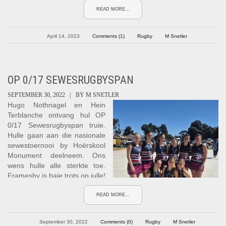
o/15 Frans Malherbe-week
READ MORE...
Framesby vs HTS Drostdy
Verloor 8-14
April 14, 2023
Comments (1)
Rugby
M Snetler
(Man vd wedstryd: Chales
Blignaut
Framesby 0 vs Paul Roos 31
Framesby 0 vs Helpmekaar
OP 0/17 SEWESRUGBYSPAN
33
SEPTEMBER 30, 2022 |
BY
M SNETLER
Kearsney Easter Rugby
Hugo Nothnagel en Hein
Festival - 1ste rugbyspan:
Terblanche ontvang hul OP
wen Hoërskool Noord-Kaap
0/17 Sewesrugbyspan truie.
35 - 7
Hulle gaan aan die nasionale
verloor teen Durban High
sewestoernooi by Hoërskool
School 31 - 10
Monument deelneem. Ons
verloor teen Hoërskool
wens hulle alle sterkte toe.
Monument 28 - 7
Framesby is baie trots op julle!
READ MORE...
September 30, 2022
Comments (0)
Rugby
M Snetler