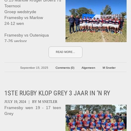
O.15 Marlow Kruger Broers 7s
Lions aangesluit, later vir die
Toernooi
Cheetahs gespeel en in 2024
Groep wedstryde
vir die Miami Sharks. In sy
Framesby vs Marlow
afrigtingsloopbaan was hy in
24-12 wen
2023 by Villagers Rugby Club
en vanaf
Framesby vs Outeniqua
2025 by Boca Raton Rugby
7-26 verloor
Club betrokke.
Framesby vs Brandwag
READ MORE...
19-21 verloor
September 15, 2025
Comments (0)
Algemeen
M Snetler
Plaat Semifinaal
Framesby vs Dale College
19-12 wen
1STE RUGBY KLOP GREY 3 JAAR IN ‘N RY
Plaat Finaal
Framesby vs Outeniqua
JULY 19, 2024 |
BY
M SNETLER
14-12 wen
Framesby wen 19 - 17 teen
Grey