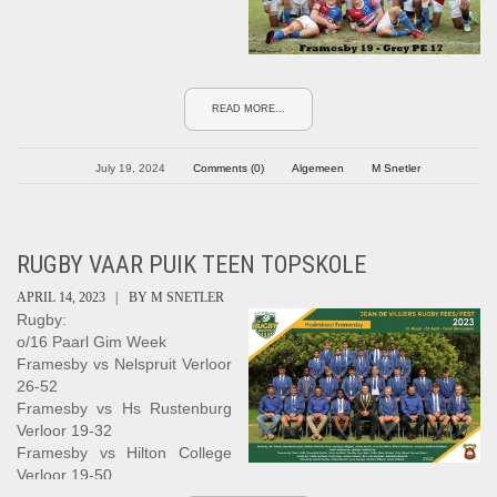
READ MORE...
July 19, 2024
Comments (0)
Algemeen
M Snetler
RUGBY VAAR PUIK TEEN TOPSKOLE
APRIL 14, 2023 |
BY
M SNETLER
Rugby:
o/16 Paarl Gim Week
Framesby vs Nelspruit Verloor
26-52
Framesby vs Hs Rustenburg
Verloor 19-32
Framesby vs Hilton College
Verloor 19-50