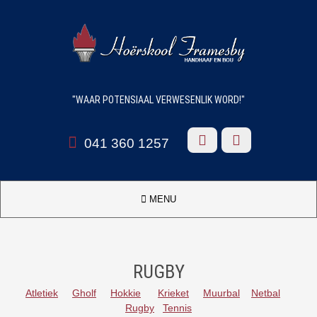
"WAAR POTENSIAAL VERWESENLIK WORD!"



041 360 1257

MENU
RUGBY
Atletiek
Gholf
Hokkie
Krieket
Muurbal
Netbal
Rugby
Tennis