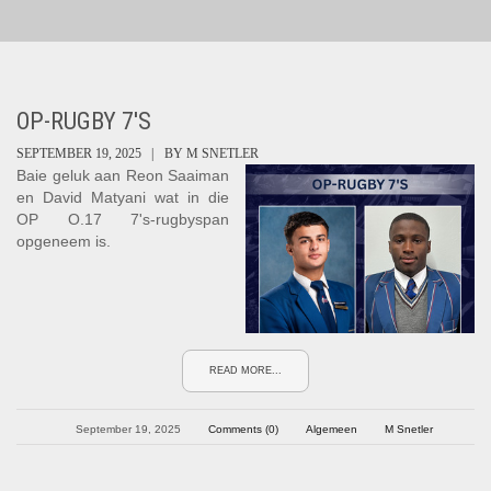
OP-RUGBY 7'S
SEPTEMBER 19, 2025 |
BY
M SNETLER
Baie geluk aan Reon Saaiman
en David Matyani wat in die
OP O.17 7's-rugbyspan
opgeneem is.
READ MORE...
September 19, 2025
Comments (0)
Algemeen
M Snetler