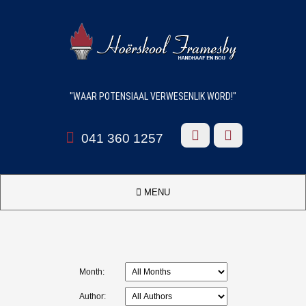
"WAAR POTENSIAAL VERWESENLIK WORD!"



041 360 1257

MENU
Month:
Author: