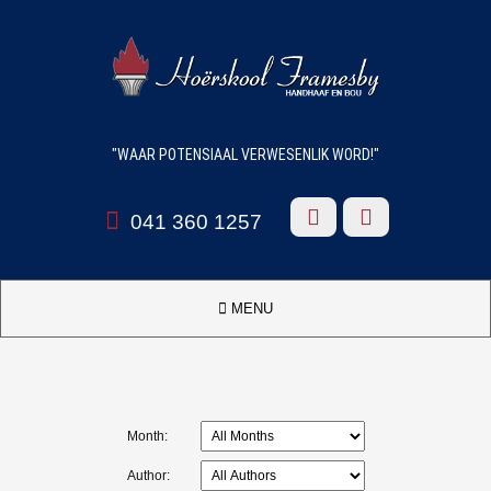
"WAAR POTENSIAAL VERWESENLIK WORD!"



041 360 1257

MENU
Month:
Author: