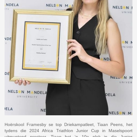
Hoërskool Framesby se top Driekampatleet, Tiaan Peens, het
tydens die 2024 Africa Triathlon Junior Cup in Maselspoort
uitmuntend presteer. Tiaan het ‘n 10e plek in die Junior