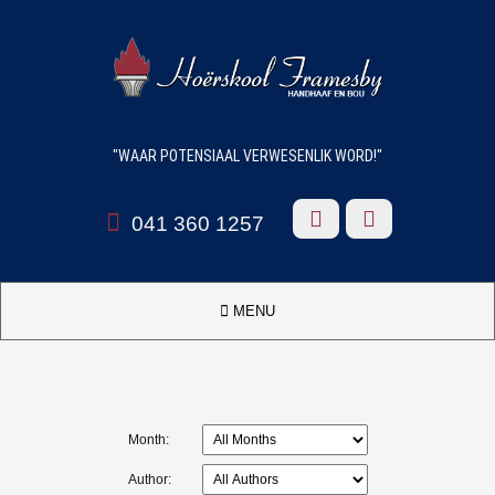
"WAAR POTENSIAAL VERWESENLIK WORD!"



041 360 1257

MENU
Month:
Author: