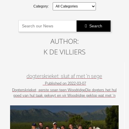
Category:
Search

AUTHOR:
K DE VILLIERS
dogterskrieket: sluit af met 'n sege
Published on 2022-03-07
Dogterskrieket, eerste span teen WoodridgeDie dogters het hul
goed van hul taak gekwyt en vir Woodridge geklop wat met ‘n
baie goeie span spog diéjaar. Woodridge het ook nog nie ’n
wedstryd verloor nie, wat die oorwinning dus ekstra spesiaal
maak.Framesby teken 89 aan en boul Woodridge uit vir ...